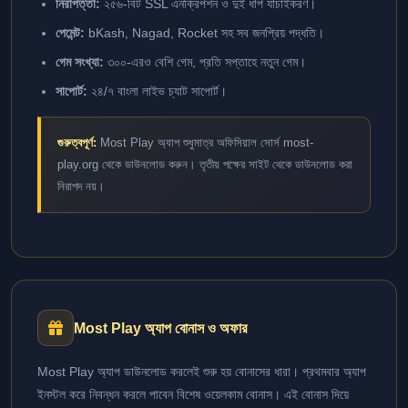
নিরাপত্তা:
২৫৬-বিট SSL এনক্রিপশন ও দুই ধাপ যাচাইকরণ।
পেমেন্ট:
bKash, Nagad, Rocket সহ সব জনপ্রিয় পদ্ধতি।
গেম সংখ্যা:
৩০০-এরও বেশি গেম, প্রতি সপ্তাহে নতুন গেম।
সাপোর্ট:
২৪/৭ বাংলা লাইভ চ্যাট সাপোর্ট।
গুরুত্বপূর্ণ:
Most Play অ্যাপ শুধুমাত্র অফিসিয়াল সোর্স most-
play.org থেকে ডাউনলোড করুন। তৃতীয় পক্ষের সাইট থেকে ডাউনলোড করা
নিরাপদ নয়।
Most Play অ্যাপ বোনাস ও অফার
Most Play অ্যাপ ডাউনলোড করলেই শুরু হয় বোনাসের ধারা। প্রথমবার অ্যাপ
ইনস্টল করে নিবন্ধন করলে পাবেন বিশেষ ওয়েলকাম বোনাস। এই বোনাস দিয়ে