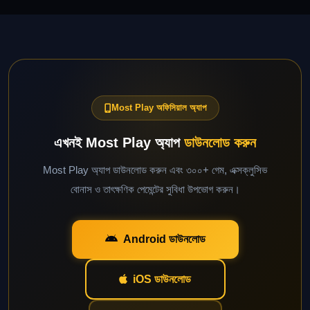
Most Play অফিসিয়াল অ্যাপ
এখনই Most Play অ্যাপ
ডাউনলোড করুন
Most Play অ্যাপ ডাউনলোড করুন এবং ৩০০+ গেম, এক্সক্লুসিভ
বোনাস ও তাৎক্ষণিক পেমেন্টের সুবিধা উপভোগ করুন।
Android ডাউনলোড
iOS ডাউনলোড