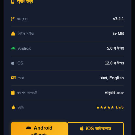
অ্যাপ তথ্য
সংস্করণ
v3.2.1
ফাইল সাইজ
৪৮ MB
Android
5.0 বা উপরে
iOS
12.0 বা উপরে
ভাষা
বাংলা, English
সর্বশেষ আপডেট
জানুয়ারি ২০২৫
রেটিং
★★★★★ ৪.৮/৫
Android
iOS ডাউনলোড