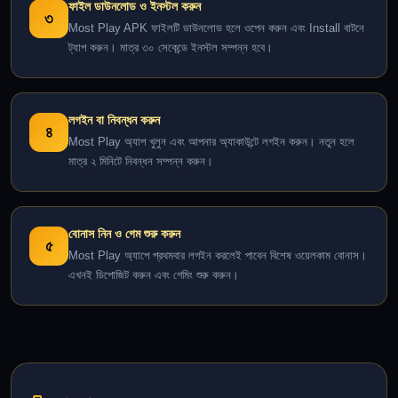
ফাইল ডাউনলোড ও ইনস্টল করুন
৩
Most Play APK ফাইলটি ডাউনলোড হলে ওপেন করুন এবং Install বাটনে
ট্যাপ করুন। মাত্র ৩০ সেকেন্ডে ইনস্টল সম্পন্ন হবে।
লগইন বা নিবন্ধন করুন
৪
Most Play অ্যাপ খুলুন এবং আপনার অ্যাকাউন্টে লগইন করুন। নতুন হলে
মাত্র ২ মিনিটে নিবন্ধন সম্পন্ন করুন।
বোনাস নিন ও গেম শুরু করুন
৫
Most Play অ্যাপে প্রথমবার লগইন করলেই পাবেন বিশেষ ওয়েলকাম বোনাস।
এখনই ডিপোজিট করুন এবং গেমিং শুরু করুন।