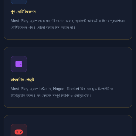
পুশ নোটিফিকেশন
Most Play অ্যাপ থেকে সরাসরি বোনাস অফার, জ্যাকপট আপডেট ও বিশেষ প্রমোশনের
নোটিফিকেশন পান। কোনো অফার মিস করবেন না।
তাৎক্ষণিক পেমেন্ট
Most Play অ্যাপে bKash, Nagad, Rocket দিয়ে সেকেন্ডে ডিপোজিট ও
উইথড্রয়াল করুন। সব লেনদেন সম্পূর্ণ নিরাপদ ও এনক্রিপ্টেড।