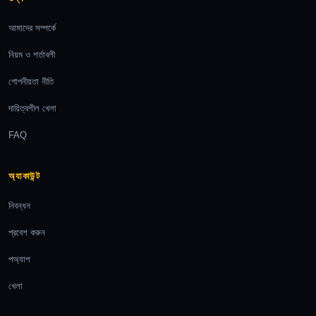
আমাদের সম্পর্কে
নিয়ম ও শর্তাবলী
গোপনীয়তা নীতি
দায়িত্বশীল খেলা
FAQ
অ্যাকাউন্ট
নিবন্ধন
প্রবেশ করুন
পঅ্যাপ
খেলা