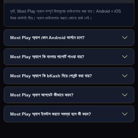
হ্যাঁ, Most Play অ্যাপ সম্পূর্ণ বিনামূল্যে ডাউনলোড করা যায়। Android ও iOS
উভয় ভার্সনই ফ্রি। অ্যাপ ডাউনলোড করতে কোনো চার্জ নেই।
Most Play অ্যাপ কোন Android ভার্সনে চলে?
Most Play অ্যাপে কি বাংলায় সাপোর্ট পাওয়া যায়?
Most Play অ্যাপে কি bKash দিয়ে পেমেন্ট করা যায়?
Most Play অ্যাপ আপডেট কীভাবে করব?
Most Play অ্যাপ ইনস্টল করতে সমস্যা হলে কী করব?