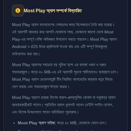
Most Play অ্যাপ সম্পর্কে বিস্তারিত
Most Play অ্যাপ বাংলাদেশের গেমারদের জন্য বিশেষভাবে তৈরি করা হয়েছে।
এই অ্যাপটি ব্যবহার করে আপনি যেকোনো সময়, যেকোনো জায়গা থেকে Most
Play-এর সম্পূর্ণ গেমিং অভিজ্ঞতা উপভোগ করতে পারবেন। Most Play অ্যাপ
Android ও iOS উভয় প্ল্যাটফর্মে পাওয়া যায় এবং এটি সম্পূর্ণ বিনামূল্যে
ডাউনলোড করা যায়।
Most Play অ্যাপের সবচেয়ে বড় সুবিধা হলো এর হালকা ওজন ও দ্রুত
পারফরম্যান্স। মাত্র ৪৮ MB-এর এই অ্যাপটি পুরনো স্মার্টফোনেও অনায়াসে চলে।
Most Play অ্যাপ ডেভেলপমেন্ট টিম নিয়মিত আপডেটের মাধ্যমে নতুন ফিচার
যোগ করছে এবং পারফরম্যান্স উন্নত করছে।
Most Play অ্যাপে রয়েছে বিশেষ অ্যাপ-এক্সক্লুসিভ বোনাস যা শুধুমাত্র অ্যাপ
ব্যবহারকারীরাই পাবেন। প্রতিদিন অ্যাপ খুললেই পাবেন ডেইলি লগইন বোনাস,
এবং বিশেষ দিনগুলোতে পাবেন অতিরিক্ত পুরস্কার।
Most Play অ্যাপ সাইজ:
মাত্র ৪৮ MB, যেকোনো ফোনে চলে।