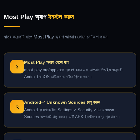
Most Play অ্যাপ
ইনস্টল করুন
মাত্র কয়েকটি ধাপে Most Play অ্যাপ আপনার ফোনে সেটআপ করুন
Most Play অ্যাপ পেজে যান
১
most-play.org/app পেজে প্রবেশ করুন এবং আপনার ডিভাইস অনুযায়ী
Android বা iOS ডাউনলোড বাটনে ক্লিক করুন।
Android-এ Unknown Sources চালু করুন
২
Android ব্যবহারকারীরা Settings > Security > Unknown
Sources অপশনটি চালু করুন। এটি APK ইনস্টলের জন্য প্রয়োজন।