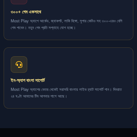
৩০০+ গেম একসাথে
Most Play অ্যাপে আর্কেড, জ্যাকপট, লাকি বিঙ্গো, সুপার কেনিও সহ ৩০০-এরও বেশি
গেম পাবেন। নতুন গেম প্রতি সপ্তাহে যোগ হচ্ছে।
ইন-অ্যাপ বাংলা সাপোর্ট
Most Play অ্যাপের ভেতর থেকেই সরাসরি বাংলায় লাইভ চ্যাট সাপোর্ট পান। দিনরাত
২৪ ঘণ্টা আমাদের টিম আপনার পাশে আছে।