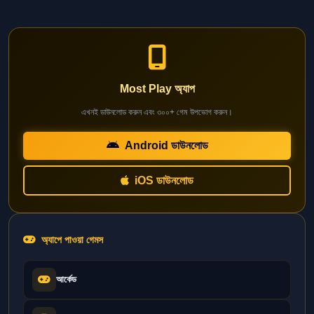
Most Play অ্যাপ
এখনই ডাউনলোড করুন এবং ৩০০+ গেম উপভোগ করুন।
Android ডাউনলোড
iOS ডাউনলোড
অ্যাপে পাওয়া গেমস
আর্কেড