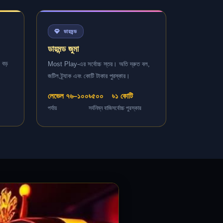
ডায়মন্ড
ডায়মন্ড জুমা
 বড়
Most Play-এর সর্বোচ্চ স্তর। অতি দ্রুত বল,
জটিল ট্র্যাক এবং কোটি টাকার পুরস্কার।
লেভেল ৭৬–১০০
৳৫০০
৳১ কোটি
পর্যায়
সর্বনিম্ন বাজি
সর্বোচ্চ পুরস্কার