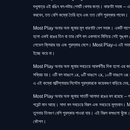
শুধুমাত্র এই রঙিন বল-শুটার গেমটি খেলার জন্য। কারণটা সহজ – 
করবেন, তত বেশি কম্বো তৈরি হবে এবং তত বেশি পুরস্কার পাবেন।
Most Play অনার অফ জুমার মূল ধারণাটা বেশ সহজ। একটি সাপের 
হলো একই রঙের তিন বা তার বেশি বল একসাথে মিলিয়ে সেই শৃঙ্খল 
লেভেল ক্লিয়ার হয় এবং পুরস্কার মেলে। Most Play-এ এই সহজ ধ
ইচ্ছে করে না।
Most Play অনার অফ জুমার সবচেয়ে আকর্ষণীয় দিক হলো এর কম্বো
সক্রিয় হয়। ৩টি বল ভাঙলে ১x, ৬টি ভাঙলে ২x, ১০টি ভাঙলে ৩x এব
এ এই কম্বো মাল্টিপ্লায়ার সিস্টেম পুরস্কারকে কয়েকগুণ বাড়িয়ে 
Most Play অনার অফ জুমায় সাতটি আলাদা রঙের বল রয়েছে – লাল,
পয়েন্ট মান আছে। সাদা বল সবচেয়ে বিরল এবং সবচেয়ে মূল্যবান
তুলনায় তিনগুণ বেশি পুরস্কার পাওয়া যায়। এই বিরল বলগুলো খ
কৌশল।