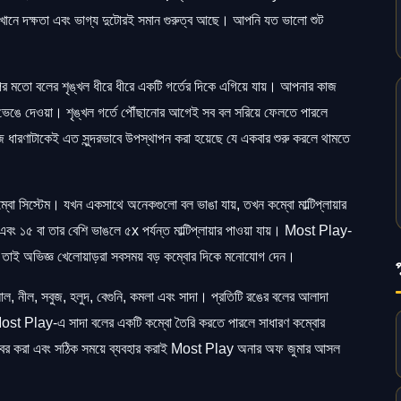
এখানে দক্ষতা এবং ভাগ্য দুটোরই সমান গুরুত্ব আছে। আপনি যত ভালো শুট
মতো বলের শৃঙ্খল ধীরে ধীরে একটি গর্তের দিকে এগিয়ে যায়। আপনার কাজ
ভেঙে দেওয়া। শৃঙ্খল গর্তে পৌঁছানোর আগেই সব বল সরিয়ে ফেলতে পারলে
ারণাটাকেই এত সুন্দরভাবে উপস্থাপন করা হয়েছে যে একবার শুরু করলে থামতে
 সিস্টেম। যখন একসাথে অনেকগুলো বল ভাঙা যায়, তখন কম্বো মাল্টিপ্লায়ার
ং ১৫ বা তার বেশি ভাঙলে ৫x পর্যন্ত মাল্টিপ্লায়ার পাওয়া যায়। Most Play-
দেয়, তাই অভিজ্ঞ খেলোয়াড়রা সবসময় বড় কম্বোর দিকে মনোযোগ দেন।
 নীল, সবুজ, হলুদ, বেগুনি, কমলা এবং সাদা। প্রতিটি রঙের বলের আলাদা
। Most Play-এ সাদা বলের একটি কম্বো তৈরি করতে পারলে সাধারণ কম্বোর
ুঁজে বের করা এবং সঠিক সময়ে ব্যবহার করাই Most Play অনার অফ জুমার আসল