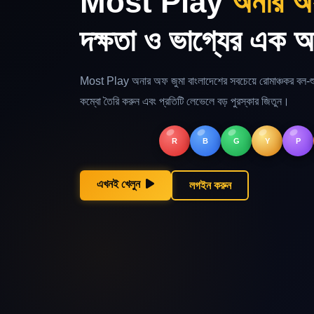
Most Play
অনার অ
দক্ষতা ও ভাগ্যের এক অ
Most Play অনার অফ জুমা বাংলাদেশের সবচেয়ে রোমাঞ্চকর বল-শু
কম্বো তৈরি করুন এবং প্রতিটি লেভেলে বড় পুরস্কার জিতুন।
R
B
G
Y
P
এখনই খেলুন
লগইন করুন