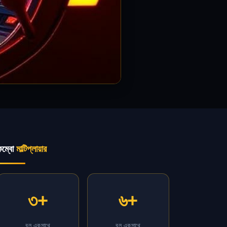
কম্বো
মাল্টিপ্লায়ার
৩+
৬+
বল একসাথে
বল একসাথে