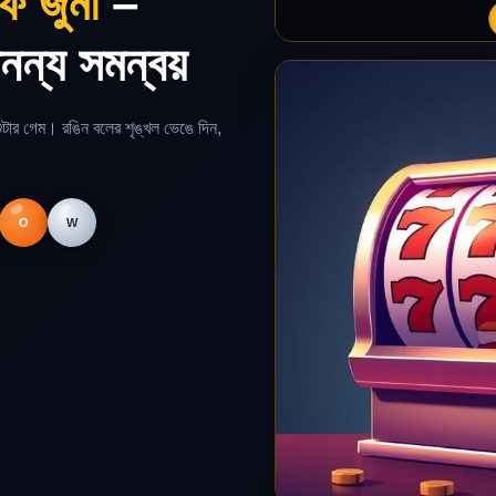
ফ জুমা
–
নন্য সমন্বয়
টার গেম। রঙিন বলের শৃঙ্খল ভেঙে দিন,
O
W