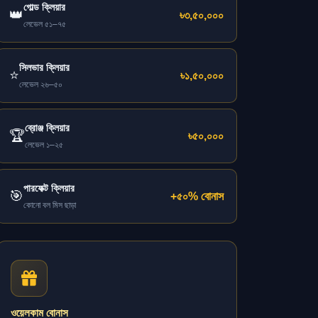
গোল্ড ক্লিয়ার
👑
৳৩,৫০,০০০
লেভেল ৫১–৭৫
সিলভার ক্লিয়ার
⭐
৳১,৫০,০০০
লেভেল ২৬–৫০
ব্রোঞ্জ ক্লিয়ার
🏆
৳৫০,০০০
লেভেল ১–২৫
পারফেক্ট ক্লিয়ার
🎯
+৫০% বোনাস
কোনো বল মিস ছাড়া
ওয়েলকাম বোনাস