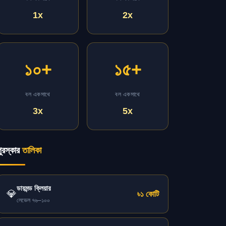
1x
2x
১০+
১৫+
বল একসাথে
বল একসাথে
3x
5x
পুরস্কার
তালিকা
ডায়মন্ড ক্লিয়ার
💎
৳১ কোটি
লেভেল ৭৬–১০০