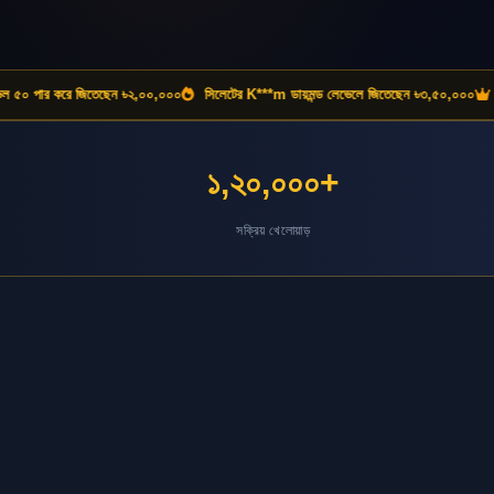
ার করে জিতেছেন ৳২,০০,০০০
সিলেটের K***m ডায়মন্ড লেভেলে জিতেছেন ৳৩,৫০,০০০
রাজশাহীর
১,২০,০০০+
সক্রিয় খেলোয়াড়