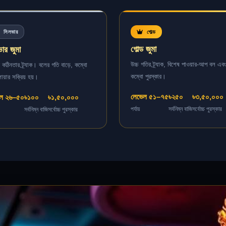
সিলভার
গোল্ড
গোল্ড জুমা
ার জুমা
উচ্চ গতির ট্র্যাক, বিশেষ পাওয়ার-আপ বল এবং
ি কঠিনতার ট্র্যাক। বলের গতি বাড়ে, কম্বো
কম্বো পুরস্কার।
প্লায়ার সক্রিয় হয়।
লেভেল ৫১–৭৫
৳২৫০
৳৩,৫০,০০০
েল ২৬–৫০
৳১০০
৳১,৫০,০০০
পর্যায়
সর্বনিম্ন বাজি
সর্বোচ্চ পুরস্কার
সর্বনিম্ন বাজি
সর্বোচ্চ পুরস্কার