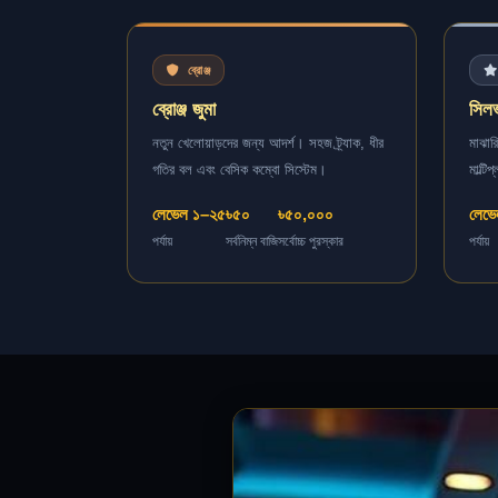
ব্রোঞ্জ
ব্রোঞ্জ জুমা
সিলভ
নতুন খেলোয়াড়দের জন্য আদর্শ। সহজ ট্র্যাক, ধীর
মাঝার
গতির বল এবং বেসিক কম্বো সিস্টেম।
মাল্টি
লেভেল ১–২৫
৳৫০
৳৫০,০০০
লেভ
পর্যায়
সর্বনিম্ন বাজি
সর্বোচ্চ পুরস্কার
পর্যায়