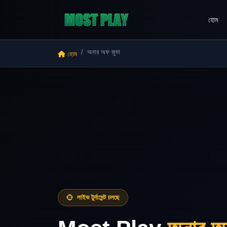
হোম
অনার অফ জুমা
হোম
লাইভ টুর্নামেন্ট চলছে