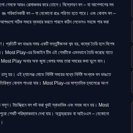
গুলো গেমকে আরও রোমাঞ্চকর করে তোলে। বিস্ফোরণ বল – যা আশেপাশের সব
য়। রঙ পরিবর্তনকারী বল – যা যেকোনো রঙে পরিণত হতে পারে। এবং বোনাস বল –
-আপগুলো সঠিক সময়ে ব্যবহার করতে পারলে কঠিন লেভেলও সহজে পার করা
 প্রতিটি বল ভাঙার সময় একটি সন্তুষ্টিজনক শব্দ হয়, কম্বো তৈরি হলে বিশেষ
হয়। Most Play-এর ডিজাইন টিম এই গেমটিকে এমনভাবে তৈরি করেছে যাতে
ন যে Most Play অনার অফ জুমা খেলার সময় তারা সময়ের কথা ভুলে যান।
 হয়। এই চ্যালেঞ্জ মোডে নির্দিষ্ট সময়ের মধ্যে নির্দিষ্ট সংখ্যক বল ভাঙতে
অতিরিক্ত বোনাস পাওয়া যায়। Most Play-এর সাপ্তাহিক চ্যালেঞ্জে অংশ
সৃণ। টাচস্ক্রিনে বল শুট করা খুবই স্বাভাবিক এবং সহজ মনে হয়। Most
রো গেমটি পরিষ্কারভাবে দেখা যায়। অ্যান্ড্রয়েড বা আইওএস – যেকোনো
়।