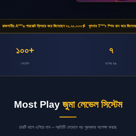
 A***a পারফেক্ট ক্লিয়ার করে জিতেছেন ৳১,২০,০০০
খুলনার T***r স্পিড রান করে জিতেছেন ৳৯০,০
১০০+
৭
লেভেল
বলের রঙ
Most Play
জুমা লেভেল সিস্টেম
চারটি ধাপে এগিয়ে যান – প্রতিটি লেভেলে বড় পুরস্কার অপেক্ষা করছে